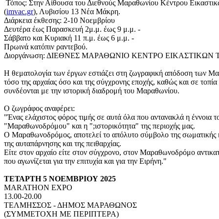
Τόπος: Στην Αίθουσα του Διεθνούς Μαραθωνίου Κέντρου Εικαστι
(
imvac.gr
), Λυβισίου 13 Νέα Μάκρη.
Διάρκεια έκθεσης: 2-10 Νοεμβρίου
Δευτέρα έως Παρασκευή 2μ.μ. έως 9 μ.μ. -
Σάββατο και Κυριακή 11 π.μ. έως 6 μ.μ. -
Πρωινά κατόπιν ραντεβού.
Διοργάνωση: ΔΙΕΘΝΕΣ ΜΑΡΑΘΩΝΙΟ ΚΕΝΤΡΟ ΕΙΚΑΣΤΙΚΩΝ
Η θεματολογία των έργων εστιάζει στη ζωγραφική απόδοση των 
τόσο της αρχαίας όσο και της σύγχρονης εποχής, καθώς και σε τοπία
συνδέονται με την ιστορική διαδρομή του Μαραθωνίου.
Ο ζωγράφος αναφέρει:
"Ένας ελάχιστος φόρος τιμής σε αυτά όλα που αντανακλά η έννοια τ
"Μαραθωνοδρόμου" και η ";ιστορικότητα" της περιοχής μας.
Ο Μαραθωνοδρόμος, αποτελεί το απόλυτο σύμβολο της σωματικής κ
της αυταπάρνησης και της πειθαρχίας.
Είτε στον αρχαίο είτε στον σύγχρονο, στον Μαραθωνοδρόμο αντικα
που αγωνίζεται για την επιτυχία και για την Ειρήνη."
ΤΕΤΑΡΤΗ 5 ΝΟΕΜΒΡΙΟΥ 2025
MARATHON EXPO
13.00-20.00
ΤΕΛΜΗΣΣΟΣ - ΔΗΜΟΣ ΜΑΡΑΘΩΝΟΣ
(ΣΥΜΜΕΤΟΧΗ ΜΕ ΠΕΡΙΠΤΕΡΑ)