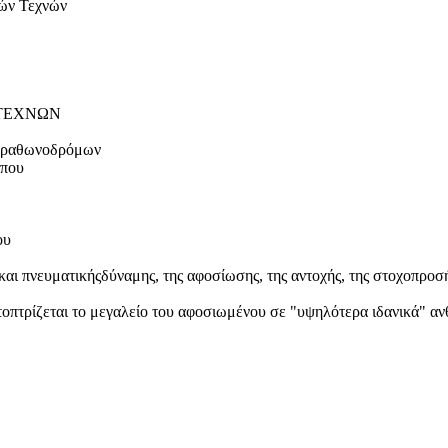
κών Τεχνών
 ΤΕΧΝΩΝ
Μαραθωνοδρόμων
 που
ου
αι πνευματικήςδύναμης, της αφοσίωσης, της αντοχής, της στοχοπρο
τοπτρίζεται το μεγαλείο του αφοσιωμένου σε "υψηλότερα ιδανικά" α