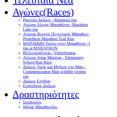
Τελευταία Νέα
Αγώνες(Races)
Ραμνούς Δρόμος - Ramnous run
Αγώνας Λίμνης Μαραθώνα - Marathon
Lake run
Αγώνας Βουνού Πεντελικόν Μάραθων-
Pentelikon Marathon Trail Run
ΜΑΡΑΘΩΝ-Τρέχω στον Μαραθώνα / I
run at MARATHON
Βελλερεφόντεια - Velerefonteia
Αγώνας Αγίας Μαρίνας - Elementary
School Run Race
Δρόμος Τιμής και Μνήμης στο Μάτι -
Commemoration Mati wildfire victims
run
Δρόμος Ελπίδας
Ευρυτάνιος Δρόμος
Δραστηριότητες
Συμβουλές
Μήνας Μαραθωνίου