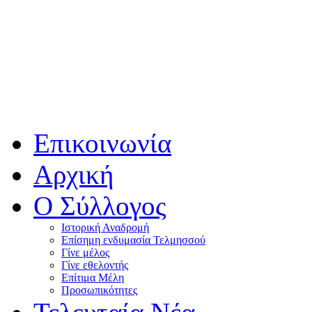
Επικοινωνία
Αρχική
Ο Σύλλογος
Ιστορική Αναδρομή
Επίσημη ενδυμασία Τελμησσού
Γίνε μέλος
Γίνε εθελοντής
Επίτιμα Μέλη
Προσωπικότητες