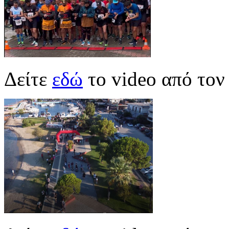
Δείτε
εδώ
το video από τον