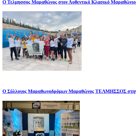
Ο Τελμησσος Μαραθώνος στον Αυθεντικό Κλασικό Μαραθώνιο
Ο Σύλλογος Μαραθωνοδρόμων Μαραθώνος ΤΕΛΜΗΣΣΟΣ σ