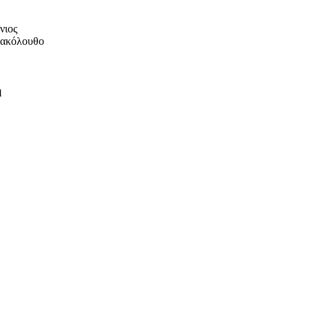
νιος
ν ακόλουθο
η