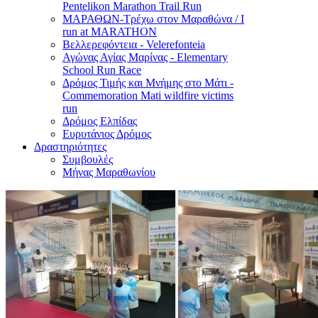
Pentelikon Marathon Trail Run
ΜΑΡΑΘΩΝ-Τρέχω στον Μαραθώνα / I
run at MARATHON
Βελλερεφόντεια - Velerefonteia
Αγώνας Αγίας Μαρίνας - Elementary
School Run Race
Δρόμος Τιμής και Μνήμης στο Μάτι -
Commemoration Mati wildfire victims
run
Δρόμος Ελπίδας
Ευρυτάνιος Δρόμος
Δραστηριότητες
Συμβουλές
Μήνας Μαραθωνίου