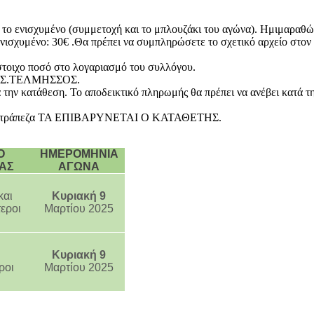
 το ενισχυμένο (συμμετοχή και το μπλουζάκι του αγώνα). Ημιμαραθώ
νισχυμένο: 30€ .Θα πρέπει να συμπληρώσετε το σχετικό αρχείο στο
ίστοιχο ποσό στο λογαριασμό του συλλόγου.
Π.Σ.ΤΕΛΜΗΣΣΟΣ.
την κατάθεση. Το αποδεικτικό πληρωμής θα πρέπει να ανέβει κατά τ
η τράπεζα ΤΑ ΕΠΙΒΑΡΥΝΕΤΑΙ Ο ΚΑΤΑΘΕΤΗΣ.
Ο
ΗΜΕΡΟΜΗΝΙΑ
ΙΑΣ
ΑΓΩΝΑ
και
Κυριακή 9
εροι
Μαρτίου 2025
Κυριακή 9
ροι
Μαρτίου 2025