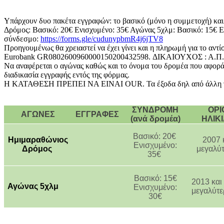
Υπάρχουν δυο πακέτα εγγραφών: το βασικό (μόνο η συμμετοχή) και
Δρόμος: Βασικό: 20€ Ενισχυμένο: 35€ Αγώνας 5χλμ: Βασικό: 15€ Ε
σύνδεσμο:
https://forms.gle/
cudunypbmR4j6jTV8
Προηγουμένως θα χρειαστεί να έχει γίνει και η πληρωμή για το αντ
Eurobank GR0802600960000150200432598. ΔΙΚΑΙΟΥΧΟΣ : Α.
Να αναφέρεται ο αγώνας καθώς και το όνομα του δρομέα που αφορά 
διαδικασία εγγραφής εντός της φόρμας.
Η ΚΑΤΑΘΕΣΗ ΠΡΕΠΕΙ ΝΑ ΕΙΝΑΙ OUR. Τα έξοδα δηλ από άλλ
ΣΥΝΔΡΟΜΗ
ΟΡΙ
ΑΓΩΝΕΣ
ΕΓΓΡΑΦΕΣ
(ανά δρομέα)
ΗΛΙΚ
Βασικό: 20€
Ημιμαραθώνιος
2007 
Ενισχυμένο:
Δρόμος
μεγαλύτ
35€
Βασικό: 15€
2013 και
Αγώνας 5χλμ
Ενισχυμένο:
μεγαλύτε
30€