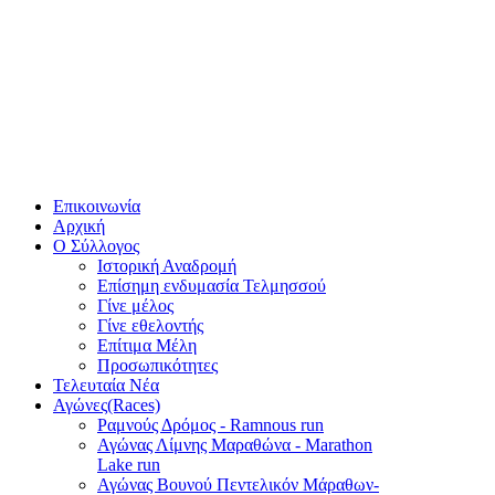
Επικοινωνία
Αρχική
Ο Σύλλογος
Ιστορική Αναδρομή
Επίσημη ενδυμασία Τελμησσού
Γίνε μέλος
Γίνε εθελοντής
Επίτιμα Μέλη
Προσωπικότητες
Τελευταία Νέα
Αγώνες(Races)
Ραμνούς Δρόμος - Ramnous run
Αγώνας Λίμνης Μαραθώνα - Marathon
Lake run
Αγώνας Βουνού Πεντελικόν Μάραθων-