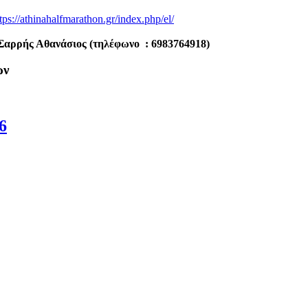
tps://athinahalfmarathon.gr/
index.php/el/
 Σαρρής Αθανάσιος (τηλέφωνο : 6983764918)
ων
6