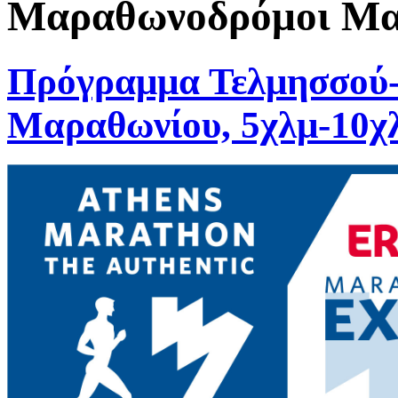
Μαραθωνοδρόμοι Μαρ
Πρόγραμμα Τελμησσού
Μαραθωνίου, 5χλμ-10χλ