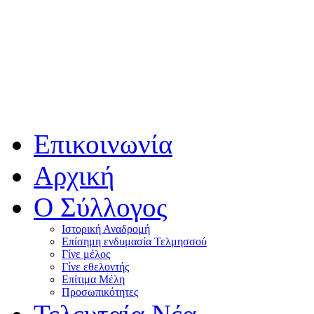
Επικοινωνία
Αρχική
Ο Σύλλογος
Ιστορική Αναδρομή
Επίσημη ενδυμασία Τελμησσού
Γίνε μέλος
Γίνε εθελοντής
Επίτιμα Μέλη
Προσωπικότητες