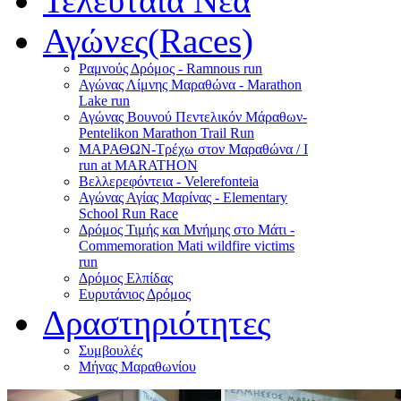
Τελευταία Νέα
Αγώνες(Races)
Ραμνούς Δρόμος - Ramnous run
Αγώνας Λίμνης Μαραθώνα - Marathon
Lake run
Αγώνας Βουνού Πεντελικόν Μάραθων-
Pentelikon Marathon Trail Run
ΜΑΡΑΘΩΝ-Τρέχω στον Μαραθώνα / I
run at MARATHON
Βελλερεφόντεια - Velerefonteia
Αγώνας Αγίας Μαρίνας - Elementary
School Run Race
Δρόμος Τιμής και Μνήμης στο Μάτι -
Commemoration Mati wildfire victims
run
Δρόμος Ελπίδας
Ευρυτάνιος Δρόμος
Δραστηριότητες
Συμβουλές
Μήνας Μαραθωνίου