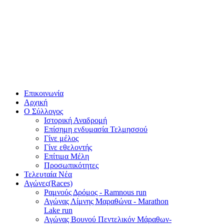
Επικοινωνία
Αρχική
Ο Σύλλογος
Ιστορική Αναδρομή
Επίσημη ενδυμασία Τελμησσού
Γίνε μέλος
Γίνε εθελοντής
Επίτιμα Μέλη
Προσωπικότητες
Τελευταία Νέα
Αγώνες(Races)
Ραμνούς Δρόμος - Ramnous run
Αγώνας Λίμνης Μαραθώνα - Marathon
Lake run
Αγώνας Βουνού Πεντελικόν Μάραθων-