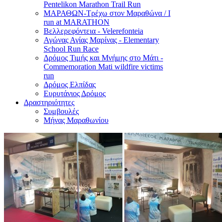
Pentelikon Marathon Trail Run
ΜΑΡΑΘΩΝ-Τρέχω στον Μαραθώνα / I
run at MARATHON
Βελλερεφόντεια - Velerefonteia
Αγώνας Αγίας Μαρίνας - Elementary
School Run Race
Δρόμος Τιμής και Μνήμης στο Μάτι -
Commemoration Mati wildfire victims
run
Δρόμος Ελπίδας
Ευρυτάνιος Δρόμος
Δραστηριότητες
Συμβουλές
Μήνας Μαραθωνίου