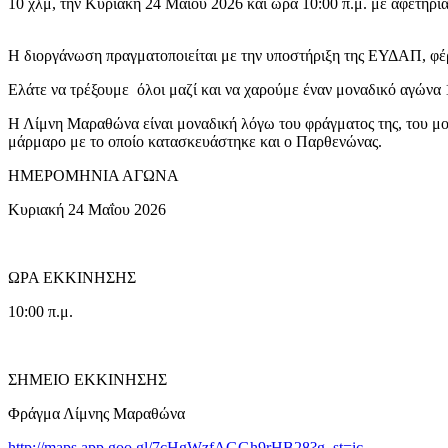
10 χλμ, την Κυριακή 24 Μαΐου 2026 και ώρα 10:00 π.μ. με αφετηρ
Η διοργάνωση πραγματοποιείται με την υποστήριξη της ΕΥΔΑΠ, φ
Ελάτε να τρέξουμε όλοι μαζί και να χαρούμε έναν μοναδικό αγώνα 1
Η Λίμνη Μαραθώνα είναι μοναδική λόγω του φράγματος της, του μο
μάρμαρο με το οποίο κατασκευάστηκε και ο Παρθενώνας.
ΗΜΕΡΟΜΗΝΙΑ ΑΓΩΝΑ
Κυριακή 24 Μαΐου 2026
ΩΡΑ ΕΚΚΙΝΗΣΗΣ
10:00 π.μ.
ΣΗΜΕΙΟ ΕΚΚΙΝΗΣΗΣ
Φράγμα Λίμνης Μαραθώνα
http://maps.app.goo.gl/7cHgWzfAGGh9rHB28?g_st=ic