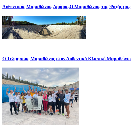
Αυθεντικός Μαραθώνιος Δρόμος-Ο Μαραθώνιος της Ψυχής μας
Ο Τελμησσος Μαραθώνος στον Αυθεντικό Κλασικό Μαραθώνιο