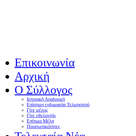
Επικοινωνία
Αρχική
Ο Σύλλογος
Ιστορική Αναδρομή
Επίσημη ενδυμασία Τελμησσού
Γίνε μέλος
Γίνε εθελοντής
Επίτιμα Μέλη
Προσωπικότητες