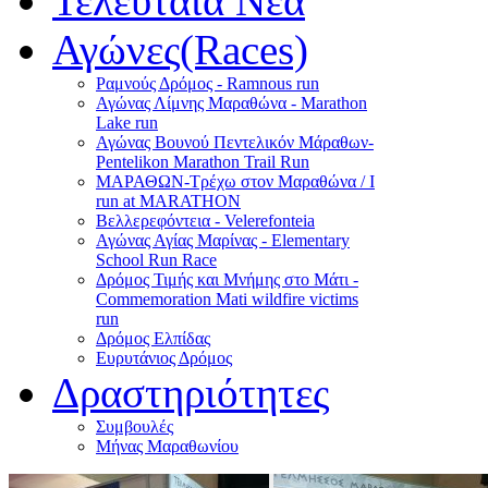
Τελευταία Νέα
Αγώνες(Races)
Ραμνούς Δρόμος - Ramnous run
Αγώνας Λίμνης Μαραθώνα - Marathon
Lake run
Αγώνας Βουνού Πεντελικόν Μάραθων-
Pentelikon Marathon Trail Run
ΜΑΡΑΘΩΝ-Τρέχω στον Μαραθώνα / I
run at MARATHON
Βελλερεφόντεια - Velerefonteia
Αγώνας Αγίας Μαρίνας - Elementary
School Run Race
Δρόμος Τιμής και Μνήμης στο Μάτι -
Commemoration Mati wildfire victims
run
Δρόμος Ελπίδας
Ευρυτάνιος Δρόμος
Δραστηριότητες
Συμβουλές
Μήνας Μαραθωνίου