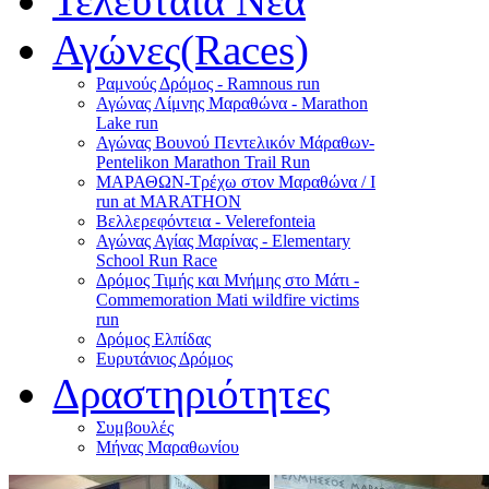
Τελευταία Νέα
Αγώνες(Races)
Ραμνούς Δρόμος - Ramnous run
Αγώνας Λίμνης Μαραθώνα - Marathon
Lake run
Αγώνας Βουνού Πεντελικόν Μάραθων-
Pentelikon Marathon Trail Run
ΜΑΡΑΘΩΝ-Τρέχω στον Μαραθώνα / I
run at MARATHON
Βελλερεφόντεια - Velerefonteia
Αγώνας Αγίας Μαρίνας - Elementary
School Run Race
Δρόμος Τιμής και Μνήμης στο Μάτι -
Commemoration Mati wildfire victims
run
Δρόμος Ελπίδας
Ευρυτάνιος Δρόμος
Δραστηριότητες
Συμβουλές
Μήνας Μαραθωνίου