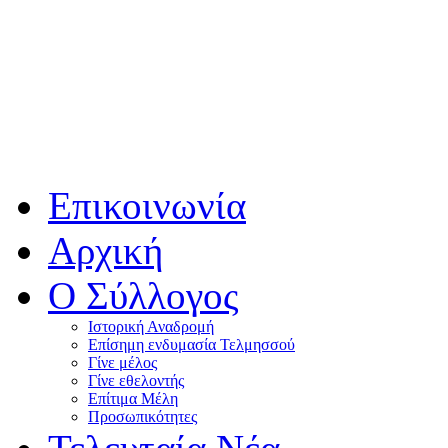
Επικοινωνία
Αρχική
Ο Σύλλογος
Ιστορική Αναδρομή
Επίσημη ενδυμασία Τελμησσού
Γίνε μέλος
Γίνε εθελοντής
Επίτιμα Μέλη
Προσωπικότητες