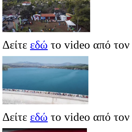
Δείτε
εδώ
το video από το
Δείτε
εδώ
το video από τον