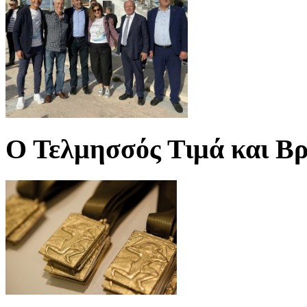
Ο Τελμησσός Τιμά και Βρ