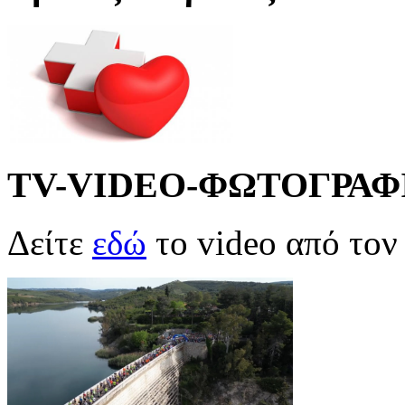
TV-VIDEO-ΦΩΤΟΓΡΑΦ
Δείτε
εδώ
το video από το