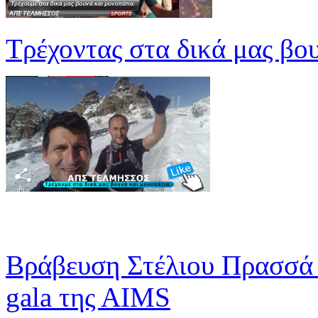
Τρέχοντας στα δικά μας βο
Βράβευση Στέλιου Πρασσά 
gala της ΑΙMS