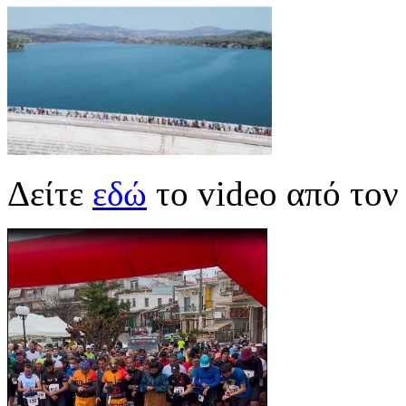
Δείτε
εδώ
το video από τον