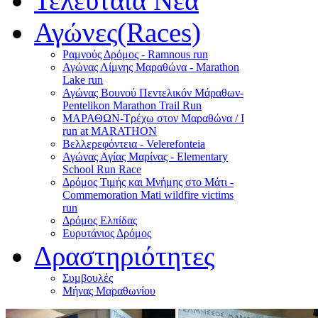
Τελευταία Νέα
Αγώνες(Races)
Ραμνούς Δρόμος - Ramnous run
Αγώνας Λίμνης Μαραθώνα - Marathon
Lake run
Αγώνας Βουνού Πεντελικόν Μάραθων-
Pentelikon Marathon Trail Run
ΜΑΡΑΘΩΝ-Τρέχω στον Μαραθώνα / I
run at MARATHON
Βελλερεφόντεια - Velerefonteia
Αγώνας Αγίας Μαρίνας - Elementary
School Run Race
Δρόμος Τιμής και Μνήμης στο Μάτι -
Commemoration Mati wildfire victims
run
Δρόμος Ελπίδας
Ευρυτάνιος Δρόμος
Δραστηριότητες
Συμβουλές
Μήνας Μαραθωνίου