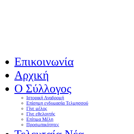
Επικοινωνία
Αρχική
Ο Σύλλογος
Ιστορική Αναδρομή
Επίσημη ενδυμασία Τελμησσού
Γίνε μέλος
Γίνε εθελοντής
Επίτιμα Μέλη
Προσωπικότητες