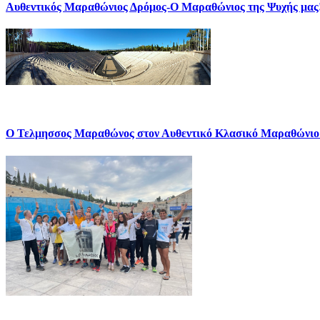
Αυθεντικός Μαραθώνιος Δρόμος-Ο Μαραθώνιος της Ψυχής μας
Ο Τελμησσος Μαραθώνος στον Αυθεντικό Κλασικό Μαραθώνιο