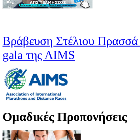
Βράβευση Στέλιου Πρασσά 
gala της ΑΙMS
Oμαδικές Προπονήσεις