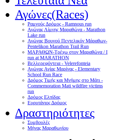
Τελευταία Νέα
Αγώνες(Races)
Ραμνούς Δρόμος - Ramnous run
Αγώνας Λίμνης Μαραθώνα - Marathon
Lake run
Αγώνας Βουνού Πεντελικόν Μάραθων-
Pentelikon Marathon Trail Run
ΜΑΡΑΘΩΝ-Τρέχω στον Μαραθώνα / I
run at MARATHON
Βελλερεφόντεια - Velerefonteia
Αγώνας Αγίας Μαρίνας - Elementary
School Run Race
Δρόμος Τιμής και Μνήμης στο Μάτι -
Commemoration Mati wildfire victims
run
Δρόμος Ελπίδας
Ευρυτάνιος Δρόμος
Δραστηριότητες
Συμβουλές
Μήνας Μαραθωνίου