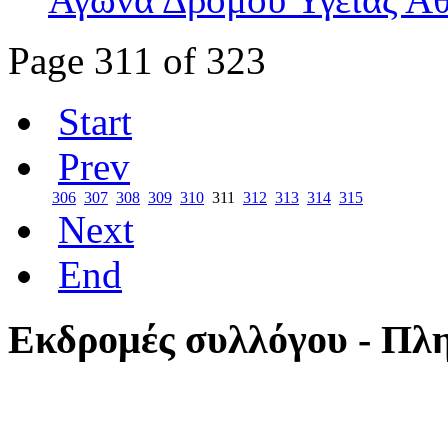
Page 311 of 323
Start
Prev
306
307
308
309
310
311
312
313
314
315
Next
End
Εκδρομές συλλόγου - Πλ