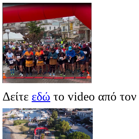
Δείτε
εδώ
το video από τον