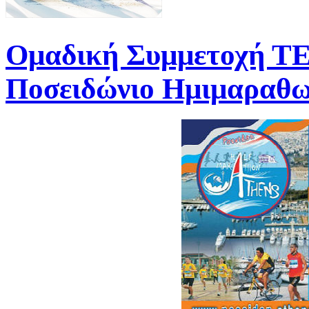
Ομαδική Συμμετοχή 
Ποσειδώνιο Ημιμαραθω