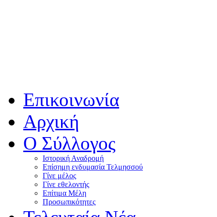
Επικοινωνία
Αρχική
Ο Σύλλογος
Ιστορική Αναδρομή
Επίσημη ενδυμασία Τελμησσού
Γίνε μέλος
Γίνε εθελοντής
Επίτιμα Μέλη
Προσωπικότητες